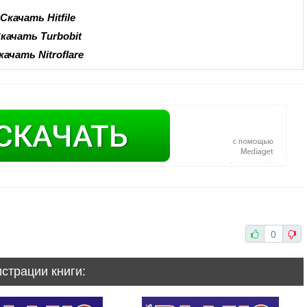
Скачать Hitfile
качать Turbobit
качать Nitroflare
0
истрации книги: