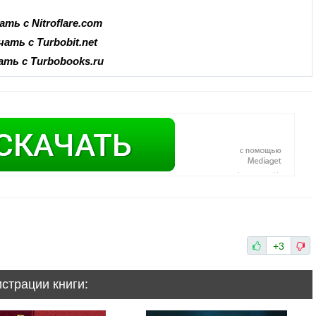
ать с Nitroflare.com
чать с Turbobit.net
ать с Turbobooks.ru
+3
истрации книги: