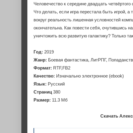
Человечество к середине двадцать четвёртого с
Что делать, если игра перестала быть игрой, а
вокруг реальность лишенная условностей компь
окончательна. Как повести себя, очутившись на
уничтожить всю развитую галактику? Только так
Год:
2019
Жанр:
Боевая фантастика, ЛитРПГ, Попаданст
Формат:
RTF,FB2
Качество:
Изначально электронное (ebook)
Язык:
Русский
Страниц
380
Размер:
11.3 Мб
Скачать Алекс