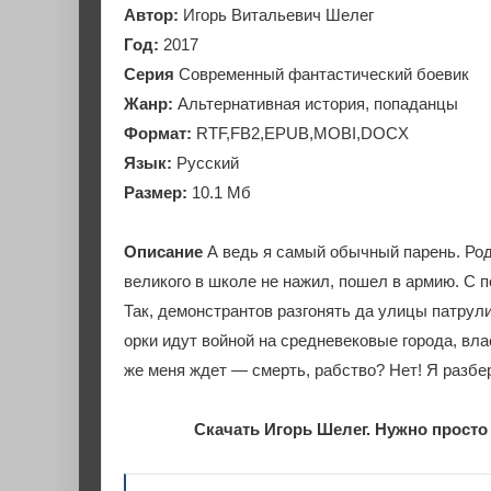
Автор:
Игорь Витальевич Шелег
Год:
2017
Серия
Современный фантастический боевик
Жанр:
Альтернативная история, попаданцы
Формат:
RTF,FB2,EPUB,MOBI,DOCX
Язык:
Русский
Размер:
10.1 Мб
Описание
А ведь я самый обычный парень. Роди
великого в школе не нажил, пошел в армию. С по
Так, демонстрантов разгонять да улицы патрул
орки идут войной на средневековые города, вла
же меня ждет — смерть, рабство? Нет! Я разбер
Скачать Игорь Шелег. Нужно просто