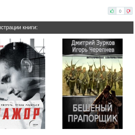
0
истрации книги: