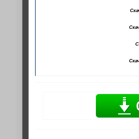
Ска
Скач
С
Скач