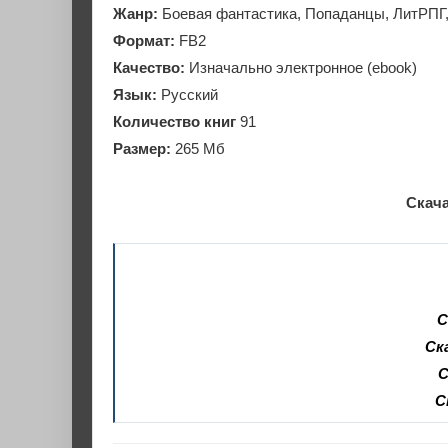
Жанр:
Боевая фантастика, Попаданцы, ЛитРПГ
Формат:
FB2
Качество:
Изначально электронное (ebook)
Язык:
Русский
Количество книг
91
Размер:
265 Мб
Скача
С
Ск
С
С