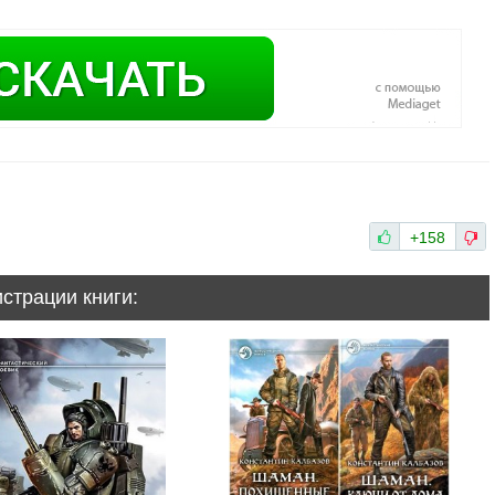
+158
истрации книги: