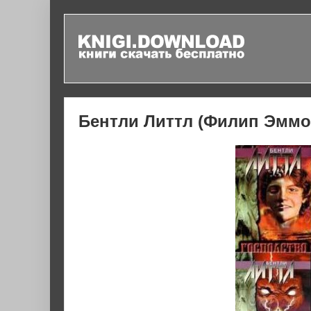
Бентли Литтл (Филип Эммо