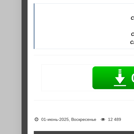
С
С
С
01-июнь-2025, Воскресенье
12 489