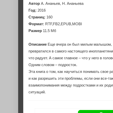
Автор
А. Ананьев, Н. Ананьева
Год:
2016
Страниц:
160
Формат:
RTF,FB2,EPUB,MOBI
Размер
11.5 Мб
Описание
Еще вчера он был милым малышом, ш
превратился в самого настоящего инопланетянина:
что радует. А самое главное – что у него в гол
Одним словом – подросток.
Эта книга о том, как научиться понимать свое 
и как разрешить эти проблемы, если они все-т
взаимопонимания между подростками и их родит
ситуаций.