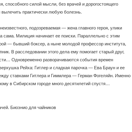
я, способного силой мысли, без врачей и дорогостоящего
 и вылечить практически любую болезнь.
неизвестного, подозреваемая — жена главного героя, улики
на сама. Милиция начинает ее поиски. Параллельно с этим
ерой — бывший боксер, а ныне молодой профессор института,
упник. В расследовании этого дела ему помогает старый друг,
ости… Одновременно разворачиваются события времен
 верхушка Рейха: Гитлер и сладкая парочка — Ева Браун и ее
жду ставками Гитлера и Гиммлера — Герман Фогеляйн. Именно
ному в Сибирском городе много десятилетий спустя…
ачей. Биоэнио для чайников