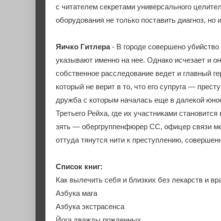
с читателем секретами универсального целител
оборудования не только поставить диагноз, но
Яичко Гитлера
- В городе совершено убийство 
указывают именно на нее. Однако исчезает и о
собственное расследование ведет и главный г
который не верит в то, что его супруга — прест
дружба с которым началась еще в далекой юн
Третьего Рейха, где их участниками становится
зять — обергруппенфюрер СС, офицер связи ме
оттуда тянутся нити к преступлению, совершен
Список книг:
Как вылечить себя и близких без лекарств и вр
Азбука мага
Азбука экстрасенса
Йога дважды рожденных