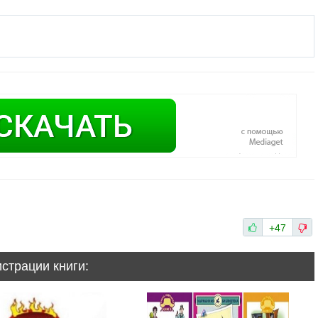
+47
истрации книги: