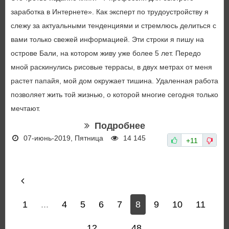
заработка в Интернете». Как эксперт по трудоустройству я
слежу за актуальными тенденциями и стремлюсь делиться с
вами только свежей информацией. Эти строки я пишу на
острове Бали, на котором живу уже более 5 лет. Передо
мной раскинулись рисовые террасы, в двух метрах от меня
растет папайя, мой дом окружает тишина. Удаленная работа
позволяет жить той жизнью, о которой многие сегодня только
мечтают.
Подробнее
07-июнь-2019, Пятница
14 145
+11
1
...
4
5
6
7
8
9
10
11
12
...
48