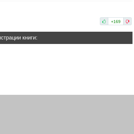
+169
истрации книги: