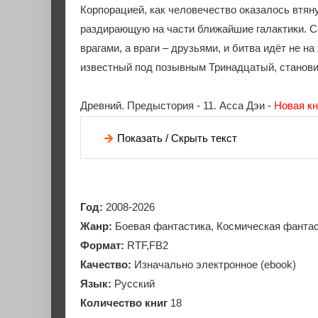
Корпорацией, как человечество оказалось втян
раздирающую на части ближайшие галактики. С
врагами, а враги – друзьями, и битва идёт не н
известный под позывным Тринадцатый, станови
Древний. Предыстория - 11. Асса Дэи -
Новая кн
Показать / Скрыть текст
Год:
2008-2026
Жанр:
Боевая фантастика, Космическая фантас
Формат:
RTF,FB2
Качество:
Изначально электронное (ebook)
Язык:
Русский
Количество книг
18