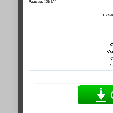
Размер:
135 Мб
Скача
С
Ск
С
С